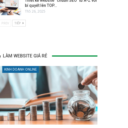
Thiết kế website “chuẩn SEO” từ A-Z với
bí quyết lên TOP…
Th5 26, 2025
PREV
TIẾP
LÀM WEBSITE GIÁ RẺ
KINH DOANH ONLINE