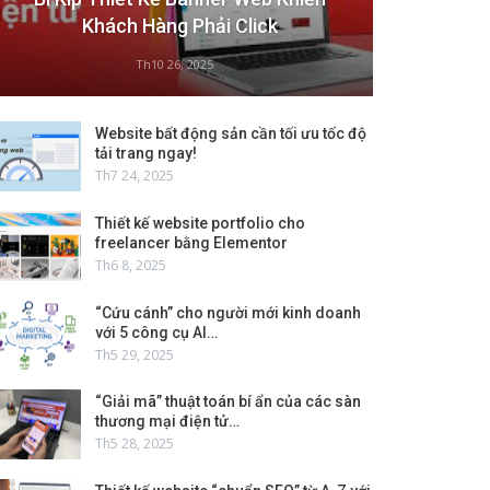
Khách Hàng Phải Click
Th10 26, 2025
Website bất động sản cần tối ưu tốc độ
tải trang ngay!
Th7 24, 2025
Thiết kế website portfolio cho
freelancer bằng Elementor
Th6 8, 2025
“Cứu cánh” cho người mới kinh doanh
với 5 công cụ AI…
Th5 29, 2025
“Giải mã” thuật toán bí ẩn của các sàn
thương mại điện tử…
Th5 28, 2025