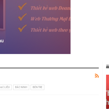
au
BẠC LIÊU
BẮC NINH
BẾN TRE