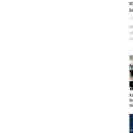
K
k
T
K
c
v
K
t
t