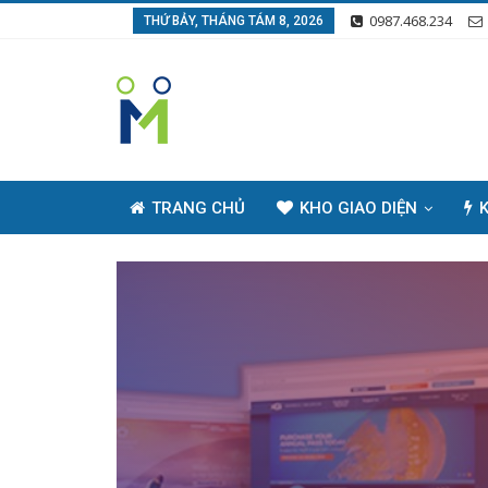
0987.468.234
THỨ BẢY, THÁNG TÁM 8, 2026
TRANG CHỦ
KHO GIAO DIỆN
K