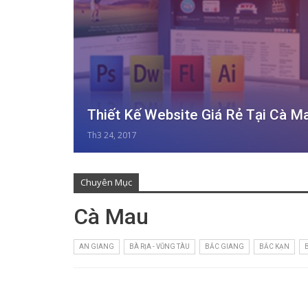
Thiết Kế Website Giá Rẻ Tại Cà M
Th3 24, 2017
Chuyên Mục
Cà Mau
AN GIANG
BÀ RỊA - VŨNG TÀU
BẮC GIANG
BẮC KẠN