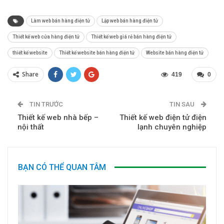
Làm web bán hàng điện tử
Lập web bán hàng điện tử
Thiết kế web cửa hàng điện tử
Thiết kế web giá rẻ bán hàng điện tử
thiết kế website
Thiết kế website bán hàng điện tử
Website bán hàng điện tử
Share
419
0
TIN TRƯỚC
TIN SAU
Thiết kế web nhà bếp –
Thiết kế web điện tử điện
nội thất
lạnh chuyên nghiệp
BẠN CÓ THỂ QUAN TÂM