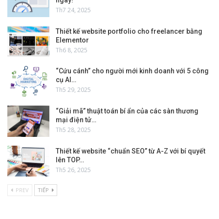
ngay!
Th7 24, 2025
Thiết kế website portfolio cho freelancer bằng
Elementor
Th6 8, 2025
“Cứu cánh” cho người mới kinh doanh với 5 công
cụ AI…
Th5 29, 2025
“Giải mã” thuật toán bí ẩn của các sàn thương
mại điện tử…
Th5 28, 2025
Thiết kế website “chuẩn SEO” từ A-Z với bí quyết
lên TOP…
Th5 26, 2025
PREV
TIẾP