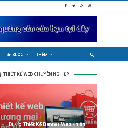
BLOG
THÊM
THIẾT KẾ WEB CHUYÊN NGHIỆP
Bí Kíp Thiết Kế Banner Web Khiến