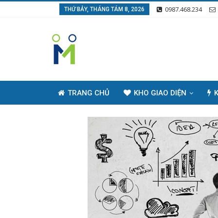
0987.468.234
THỨ BẢY, THÁNG TÁM 8, 2026
TRANG CHỦ
KHO GIAO DIỆN
K