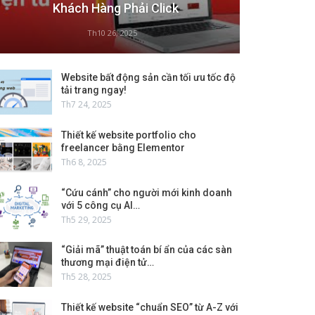
Khách Hàng Phải Click
Th10 26, 2025
Website bất động sản cần tối ưu tốc độ
tải trang ngay!
Th7 24, 2025
Thiết kế website portfolio cho
freelancer bằng Elementor
Th6 8, 2025
“Cứu cánh” cho người mới kinh doanh
với 5 công cụ AI…
Th5 29, 2025
“Giải mã” thuật toán bí ẩn của các sàn
thương mại điện tử…
Th5 28, 2025
Thiết kế website “chuẩn SEO” từ A-Z với