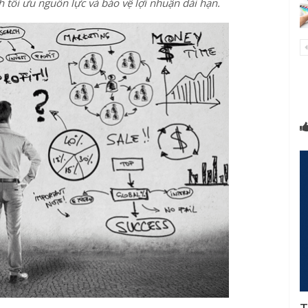
 tối ưu nguồn lực và bảo vệ lợi nhuận dài hạn.