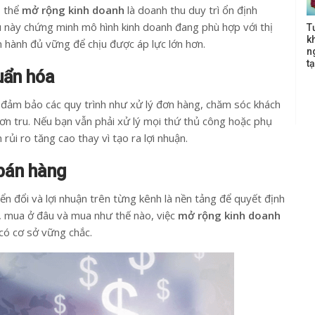
ó thể
mở rộng kinh doanh
là doanh thu duy trì ổn định
ều này chứng minh mô hình kinh doanh đang phù hợp với thị
T
k
 hành đủ vững để chịu được áp lực lớn hơn.
n
t
uẩn hóa
 đảm bảo các quy trình như xử lý đơn hàng, chăm sóc khách
ơn tru. Nếu bạn vẫn phải xử lý mọi thứ thủ công hoặc phụ
rủi ro tăng cao thay vì tạo ra lợi nhuận.
 bán hàng
uyển đổi và lợi nhuận trên từng kênh là nền tảng để quyết định
ì, mua ở đâu và mua như thế nào, việc
mở rộng kinh doanh
có cơ sở vững chắc.