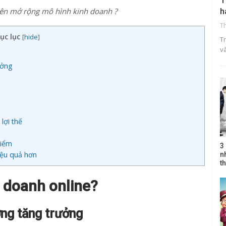
T
ên mở rộng mô hình kinh doanh ?
h
T
ục lục
[
hide
]
Tr
v
ưởng
lợi thế
điểm
3
iệu quả hơn
n
th
 doanh online?
ớng tăng trưởng