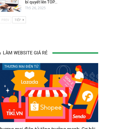
bí quyết lên TOP…
Th5 26, 2025
PREV
TIẾP
LÀM WEBSITE GIÁ RẺ
THƯƠNG MẠI ĐIỆN TỬ