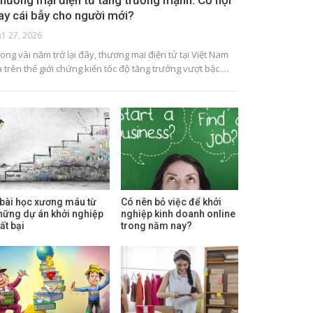
hương mại điện tử tăng trưởng mạnh: Cơ hội
ay cái bẫy cho người mới?
h1 27, 2026
ong vài năm trở lại đây, thương mại điện tử tại Việt Nam
à trên thế giới chứng kiến tốc độ tăng trưởng vượt bậc.…
 bài học xương máu từ
Có nên bỏ việc để khởi
hững dự án khởi nghiệp
nghiệp kinh doanh online
ất bại
trong năm nay?