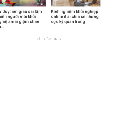
ư duy làm giàu sai lầm
Kinh nghiệm khởi nghiệp
hiến người mới khởi
online ít ai chia sẻ nhưng
ghiệp mãi giậm chân
cực kỳ quan trọng
ại…
TẢI THÊM TIN