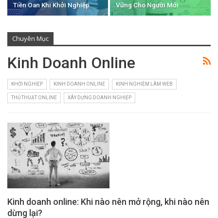
Tiền Oan Khi Khởi Nghiệp
Vững Cho Người Mới
Chuyên Mục
Kinh Doanh Online
KHỞI NGHIỆP
KINH DOANH ONLINE
KINH NGHIỆM LÀM WEB
THỦ THUẬT ONLINE
XÂY DỰNG DOANH NGHIỆP
Kinh doanh online: Khi nào nên mở rộng, khi nào nên
dừng lại?