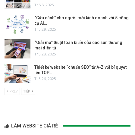
Th6 8, 2025
“Cứu cánh” cho người mới kinh doanh với 5 công
cụ AI…
Th5 29, 2025
“Giải mã” thuật toán bí ẩn của các sàn thương
mại điện tử…
Th5 28, 2025
Thiết kế website “chuẩn SEO” từ A-Z với bí quyết
lên TOP…
Th5 26, 2025
PREV
TIẾP
LÀM WEBSITE GIÁ RẺ