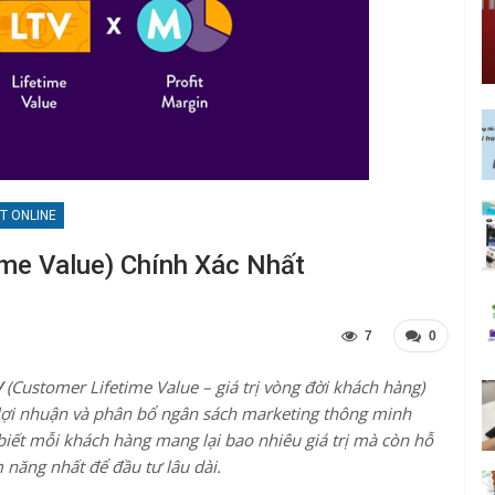
T ONLINE
ime Value) Chính Xác Nhất
7
0
V
(Customer Lifetime Value – giá trị vòng đời khách hàng)
 lợi nhuận và phân bổ ngân sách marketing thông minh
biết mỗi khách hàng mang lại bao nhiêu giá trị mà còn hỗ
năng nhất để đầu tư lâu dài.