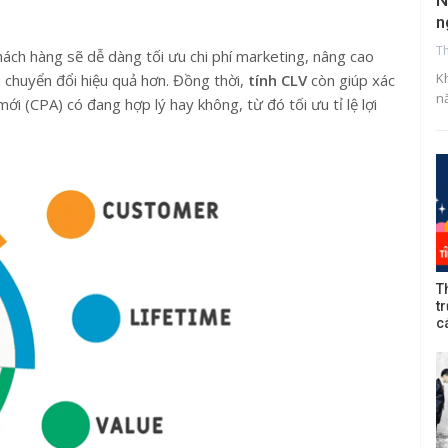
N
n
T
hách hàng sẽ dễ dàng tối ưu chi phí marketing, nâng cao
K
u chuyển đổi hiệu quả hơn. Đồng thời,
tính CLV
còn giúp xác
n
ới (CPA) có đang hợp lý hay không, từ đó tối ưu tỉ lệ lợi
T
t
c