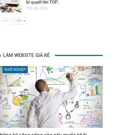
bí quyết lên TOP…
Th5 26, 2025
PREV
TIẾP
LÀM WEBSITE GIÁ RẺ
KHỞI NGHIỆP