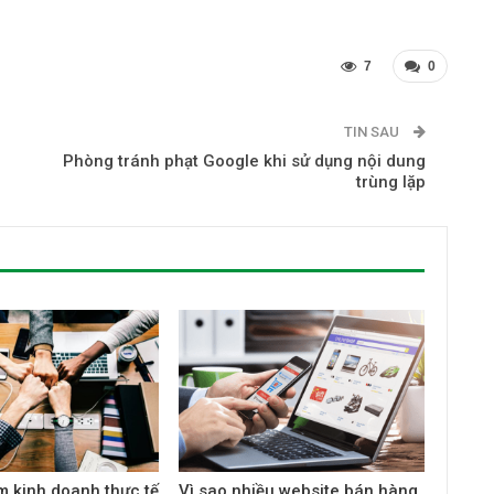
7
0
TIN SAU
Phòng tránh phạt Google khi sử dụng nội dung
trùng lặp
m kinh doanh thực tế
Vì sao nhiều website bán hàng