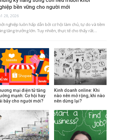
hững kỹ năng sống còn nếu muốn khởi
ghiệp bền vững cho người mới
h1 28, 2026
hởi nghiệp luôn hấp dẫn bởi cơ hội làm chủ, tự do và tiềm
ăng tăng trưởng lớn. Tuy nhiên, thực tế cho thấy rất…
hương mại điện tử tăng
Kinh doanh online: Khi
rưởng mạnh: Cơ hội hay
nào nên mở rộng, khi nào
ái bẫy cho người mới?
nên dừng lại?