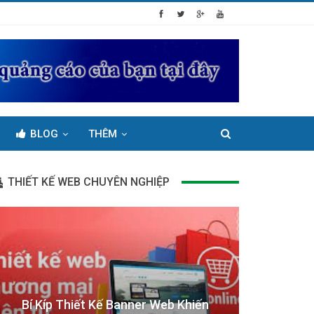
BLOG
THÊM
THIẾT KẾ WEB CHUYÊN NGHIỆP
Bí Kíp Thiết Kế Banner Web Khiến