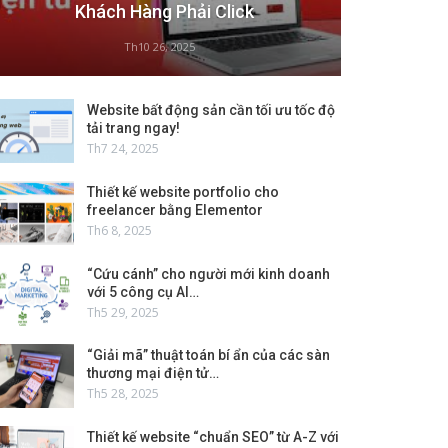
Khách Hàng Phải Click
Th10 26, 2025
Website bất động sản cần tối ưu tốc độ
tải trang ngay!
Th7 24, 2025
Thiết kế website portfolio cho
freelancer bằng Elementor
Th6 8, 2025
“Cứu cánh” cho người mới kinh doanh
với 5 công cụ AI…
Th5 29, 2025
“Giải mã” thuật toán bí ẩn của các sàn
thương mại điện tử…
Th5 28, 2025
Thiết kế website “chuẩn SEO” từ A-Z với