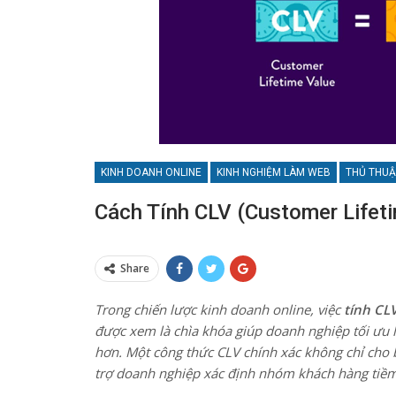
KINH DOANH ONLINE
KINH NGHIỆM LÀM WEB
THỦ THUẬ
Cách Tính CLV (Customer Lifet
Share
Trong chiến lược kinh doanh online, việc
tính CL
được xem là chìa khóa giúp doanh nghiệp tối ưu
hơn. Một công thức CLV chính xác không chỉ cho 
trợ doanh nghiệp xác định nhóm khách hàng tiềm 