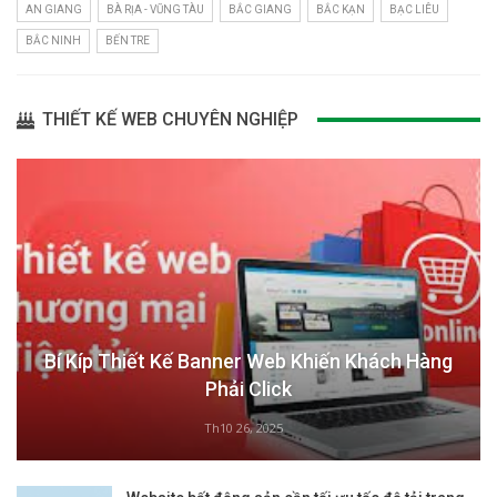
AN GIANG
BÀ RỊA - VŨNG TÀU
BẮC GIANG
BẮC KẠN
BẠC LIÊU
BẮC NINH
BẾN TRE
THIẾT KẾ WEB CHUYÊN NGHIỆP
Bí Kíp Thiết Kế Banner Web Khiến Khách Hàng
Phải Click
Th10 26, 2025