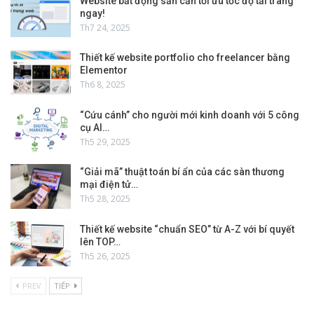
Website bất động sản cần tối ưu tốc độ tải trang
ngay!
Th7 24, 2025
Thiết kế website portfolio cho freelancer bằng
Elementor
Th6 8, 2025
“Cứu cánh” cho người mới kinh doanh với 5 công
cụ AI…
Th5 29, 2025
“Giải mã” thuật toán bí ẩn của các sàn thương
mại điện tử…
Th5 28, 2025
Thiết kế website “chuẩn SEO” từ A-Z với bí quyết
lên TOP…
Th5 26, 2025
PREV
TIẾP