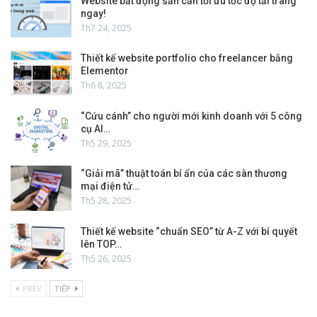
Website bất động sản cần tối ưu tốc độ tải trang
ngay!
Th7 24, 2025
Thiết kế website portfolio cho freelancer bằng
Elementor
Th6 8, 2025
“Cứu cánh” cho người mới kinh doanh với 5 công
cụ AI…
Th5 29, 2025
“Giải mã” thuật toán bí ẩn của các sàn thương
mại điện tử…
Th5 28, 2025
Thiết kế website “chuẩn SEO” từ A-Z với bí quyết
lên TOP…
Th5 26, 2025
PREV
TIẾP