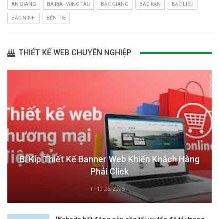
AN GIANG
BÀ RỊA - VŨNG TÀU
BẮC GIANG
BẮC KẠN
BẠC LIÊU
BẮC NINH
BẾN TRE
THIẾT KẾ WEB CHUYÊN NGHIỆP
Bí Kíp Thiết Kế Banner Web Khiến Khách Hàng
Phải Click
Th10 26, 2025