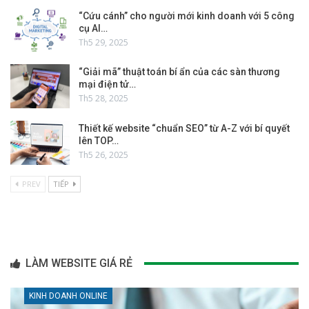
“Cứu cánh” cho người mới kinh doanh với 5 công
cụ AI…
Th5 29, 2025
“Giải mã” thuật toán bí ẩn của các sàn thương
mại điện tử…
Th5 28, 2025
Thiết kế website “chuẩn SEO” từ A-Z với bí quyết
lên TOP…
Th5 26, 2025
PREV
TIẾP
LÀM WEBSITE GIÁ RẺ
KINH DOANH ONLINE