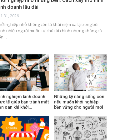
hởi nghiệp nhỏ nhưng bền: Cách xây mô hình
inh doanh lâu dài
h1 31, 2026
hởi nghiệp nhỏ không còn là khái niệm xa lạ trong bối
ảnh nhiều người muốn tự chủ tài chính nhưng không có
ốn…
inh nghiệm kinh doanh
Những kỹ năng sống còn
hực tế giúp bạn tránh mất
nếu muốn khởi nghiệp
iền oan khi khởi…
bền vững cho người mới