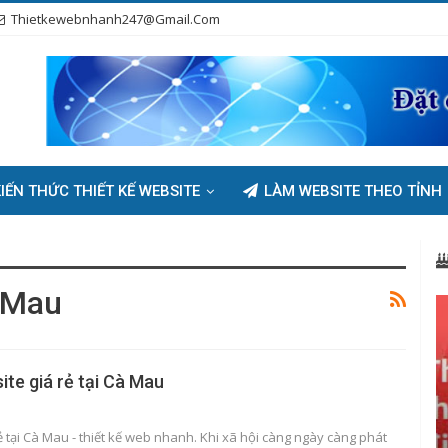
Thietkewebnhanh247@gmail.com
IẾN THỨC THIẾT KẾ WEBSITE
LÀM WEBSITE THEO TỈNH
 Mau
ite giá rẻ tại Cà Mau
ẻ tại Cà Mau - thiết kế web nhanh. Khi xã hội càng ngày càng phát