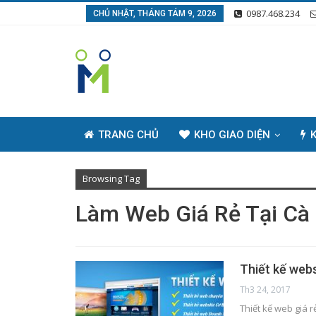
0987.468.234
CHỦ NHẬT, THÁNG TÁM 9, 2026
TRANG CHỦ
KHO GIAO DIỆN
K
Browsing Tag
Làm Web Giá Rẻ Tại Cà
Thiết kế webs
Th3 24, 2017
Thiết kế web giá r