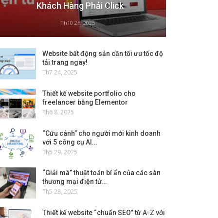
Khách Hàng Phải Click
Th10 26, 2025
Website bất động sản cần tối ưu tốc độ
tải trang ngay!
Th7 24, 2025
Thiết kế website portfolio cho
freelancer bằng Elementor
Th6 8, 2025
“Cứu cánh” cho người mới kinh doanh
với 5 công cụ AI…
Th5 29, 2025
“Giải mã” thuật toán bí ẩn của các sàn
thương mại điện tử…
Th5 28, 2025
Thiết kế website “chuẩn SEO” từ A-Z với