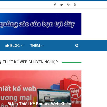
BLOG
THÊM
THIẾT KẾ WEB CHUYÊN NGHIỆP
Bí Kíp Thiết Kế Banner Web Khiến