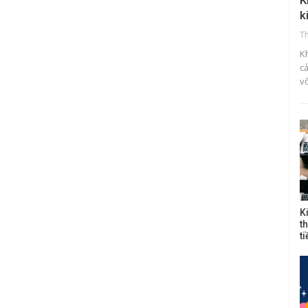
K
k
T
K
c
v
K
t
t