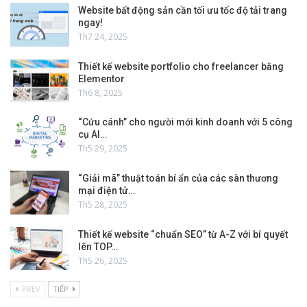
Website bất động sản cần tối ưu tốc độ tải trang
ngay!
Th7 24, 2025
Thiết kế website portfolio cho freelancer bằng
Elementor
Th6 8, 2025
“Cứu cánh” cho người mới kinh doanh với 5 công
cụ AI…
Th5 29, 2025
“Giải mã” thuật toán bí ẩn của các sàn thương
mại điện tử…
Th5 28, 2025
Thiết kế website “chuẩn SEO” từ A-Z với bí quyết
lên TOP…
Th5 26, 2025
PREV
TIẾP