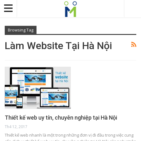
Browsing Tag
Làm Website Tại Hà Nội
Thiết kế web uy tín, chuyên nghiệp tại Hà Nội
Th4 12, 2017
Thiết kế web nhanh là một trong những đơn vị đi đầu trong việc cung