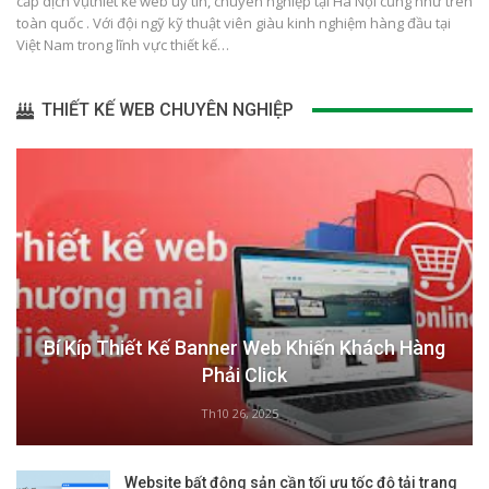
cấp dịch vụthiết kế web uy tín, chuyên nghiệp tại Hà Nội cũng như trên
toàn quốc . Với đội ngỹ kỹ thuật viên giàu kinh nghiệm hàng đầu tại
Việt Nam trong lĩnh vực thiết kế…
THIẾT KẾ WEB CHUYÊN NGHIỆP
Bí Kíp Thiết Kế Banner Web Khiến Khách Hàng
Phải Click
Th10 26, 2025
Website bất động sản cần tối ưu tốc độ tải trang