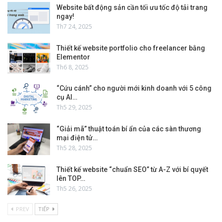
Website bất động sản cần tối ưu tốc độ tải trang
ngay!
Th7 24, 2025
Thiết kế website portfolio cho freelancer bằng
Elementor
Th6 8, 2025
“Cứu cánh” cho người mới kinh doanh với 5 công
cụ AI…
Th5 29, 2025
“Giải mã” thuật toán bí ẩn của các sàn thương
mại điện tử…
Th5 28, 2025
Thiết kế website “chuẩn SEO” từ A-Z với bí quyết
lên TOP…
Th5 26, 2025
PREV
TIẾP