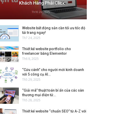
Khách Hàng Phải Click
Th10 26, 2025
Website bất động sản cần tối ưu tốc độ
tải trang ngay!
Th7 24, 2025
Thiết kế website portfolio cho
freelancer bằng Elementor
Th6 8, 2025
“Cứu cánh” cho người mới kinh doanh
với 5 công cụ AI…
Th5 29, 2025
“Giải mã” thuật toán bí ẩn của các sàn
thương mại điện tử…
Th5 28, 2025
Thiết kế website “chuẩn SEO” từ A-Z với