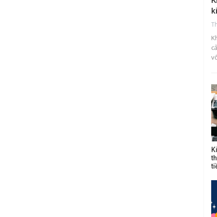
K
k
T
K
c
v
K
t
t