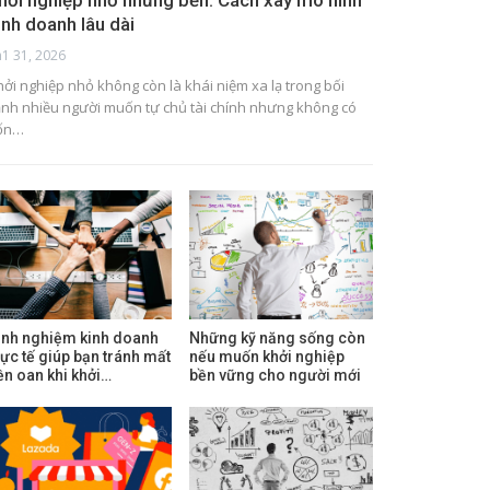
hởi nghiệp nhỏ nhưng bền: Cách xây mô hình
inh doanh lâu dài
h1 31, 2026
hởi nghiệp nhỏ không còn là khái niệm xa lạ trong bối
ảnh nhiều người muốn tự chủ tài chính nhưng không có
ốn…
inh nghiệm kinh doanh
Những kỹ năng sống còn
hực tế giúp bạn tránh mất
nếu muốn khởi nghiệp
iền oan khi khởi…
bền vững cho người mới