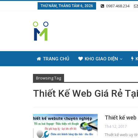
0987.468.234
THỨ NĂM, THÁNG TÁM 6, 2026
TRANG CHỦ
KHO GIAO DIỆN
K
Browsing Tag
Thiết Kế Web Giá Rẻ Tạ
Thiết kế web 
Th4 12, 2017
Thiết kế web uy tí