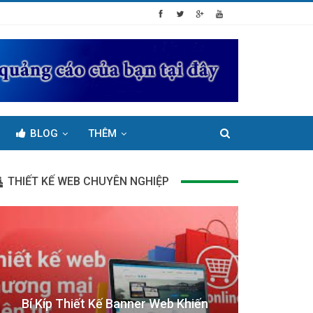
BLOG
THÊM
THIẾT KẾ WEB CHUYÊN NGHIỆP
Bí Kíp Thiết Kế Banner Web Khiến