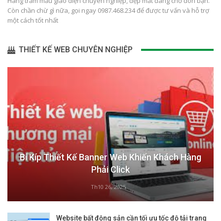
Hàng trăm mẫu giao diện chuyên nghiệp, đẹp mắt đang chờ đón bạn.
Còn chần chừ gì nữa, gọi ngay 0987.468.234 để được tư vấn và hỗ trợ
một cách tốt nhất
THIẾT KẾ WEB CHUYÊN NGHIỆP
Bí Kíp Thiết Kế Banner Web Khiến Khách Hàng
Phải Click
Th10 26, 2025
Website bất động sản cần tối ưu tốc độ tải trang