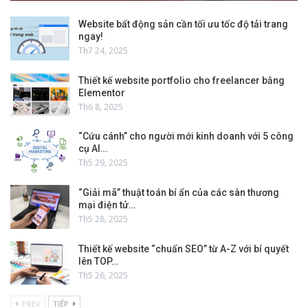
Website bất động sản cần tối ưu tốc độ tải trang
ngay!
Th7 24, 2025
Thiết kế website portfolio cho freelancer bằng
Elementor
Th6 8, 2025
“Cứu cánh” cho người mới kinh doanh với 5 công
cụ AI…
Th5 29, 2025
“Giải mã” thuật toán bí ẩn của các sàn thương
mại điện tử…
Th5 28, 2025
Thiết kế website “chuẩn SEO” từ A-Z với bí quyết
lên TOP…
Th5 26, 2025
PREV
TIẾP