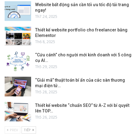
Website bất động sản cần tối ưu tốc độ tải trang
ngay!
Th7 24, 2025
Thiết kế website portfolio cho freelancer bằng
Elementor
Th6 8, 2025
“Cứu cánh” cho người mới kinh doanh với 5 công
cụ AI…
Th5 29, 2025
“Giải mã” thuật toán bí ẩn của các sàn thương
mại điện tử…
Th5 28, 2025
Thiết kế website “chuẩn SEO” từ A-Z với bí quyết
lên TOP…
Th5 26, 2025
PREV
TIẾP