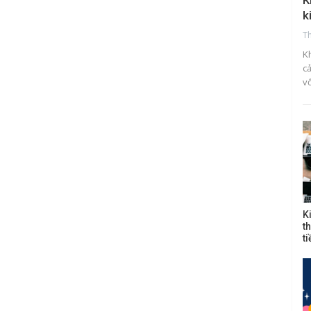
K
k
T
K
c
v
K
t
t