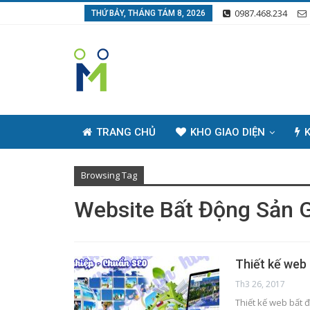
0987.468.234
THỨ BẢY, THÁNG TÁM 8, 2026
TRANG CHỦ
KHO GIAO DIỆN
K
Browsing Tag
Website Bất Động Sản G
Thiết kế web
Th3 26, 2017
Thiết kế web bất 