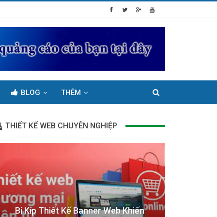
BLOG
THÊM
THIẾT KẾ WEB CHUYÊN NGHIỆP
Bí Kíp Thiết Kế Banner Web Khiến