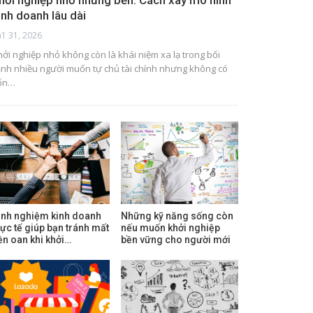
hởi nghiệp nhỏ nhưng bền: Cách xây mô hình
inh doanh lâu dài
h1 31, 2026
hởi nghiệp nhỏ không còn là khái niệm xa lạ trong bối
ảnh nhiều người muốn tự chủ tài chính nhưng không có
ốn…
inh nghiệm kinh doanh
Những kỹ năng sống còn
hực tế giúp bạn tránh mất
nếu muốn khởi nghiệp
iền oan khi khởi…
bền vững cho người mới