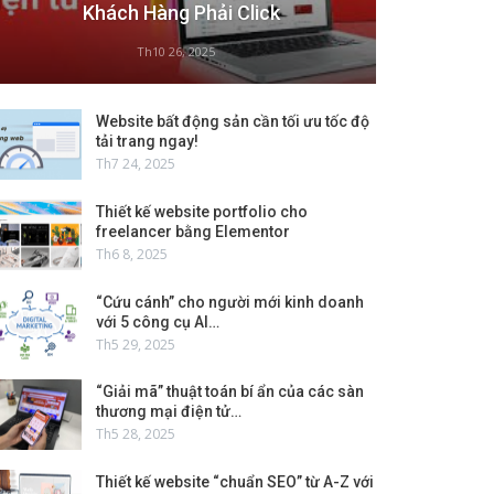
Khách Hàng Phải Click
Th10 26, 2025
Website bất động sản cần tối ưu tốc độ
tải trang ngay!
Th7 24, 2025
Thiết kế website portfolio cho
freelancer bằng Elementor
Th6 8, 2025
“Cứu cánh” cho người mới kinh doanh
với 5 công cụ AI…
Th5 29, 2025
“Giải mã” thuật toán bí ẩn của các sàn
thương mại điện tử…
Th5 28, 2025
Thiết kế website “chuẩn SEO” từ A-Z với