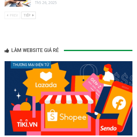
Th5 26, 2025
PREV
TIẾP
LÀM WEBSITE GIÁ RẺ
THƯƠNG MẠI ĐIỆN TỬ