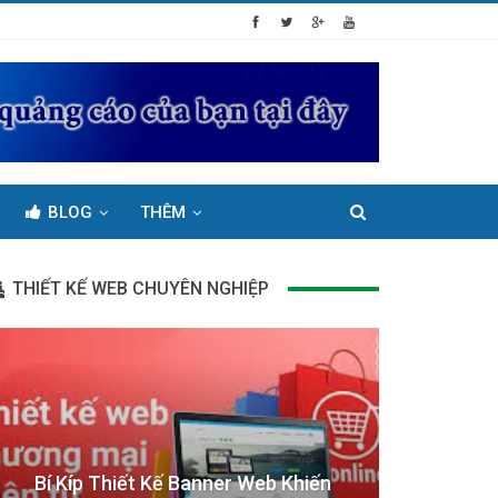
BLOG
THÊM
THIẾT KẾ WEB CHUYÊN NGHIỆP
Bí Kíp Thiết Kế Banner Web Khiến