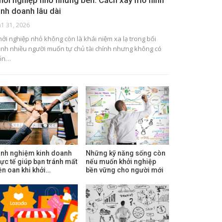
hởi nghiệp nhỏ nhưng bền: Cách xây mô hình
inh doanh lâu dài
h1 31, 2026
hởi nghiệp nhỏ không còn là khái niệm xa lạ trong bối
ảnh nhiều người muốn tự chủ tài chính nhưng không có
ốn…
inh nghiệm kinh doanh
Những kỹ năng sống còn
hực tế giúp bạn tránh mất
nếu muốn khởi nghiệp
iền oan khi khởi…
bền vững cho người mới