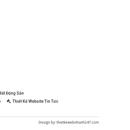
 Bất Động Sản
ẻ
Thiết Kế Website Tin Tức
Design by:
thietkewebnhanh247.com