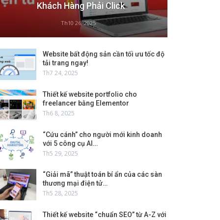
Khách Hàng Phải Click
Th10 26, 2025
Website bất động sản cần tối ưu tốc độ
tải trang ngay!
Th7 24, 2025
Thiết kế website portfolio cho
freelancer bằng Elementor
Th6 8, 2025
“Cứu cánh” cho người mới kinh doanh
với 5 công cụ AI…
Th5 29, 2025
“Giải mã” thuật toán bí ẩn của các sàn
thương mại điện tử…
Th5 28, 2025
Thiết kế website “chuẩn SEO” từ A-Z với