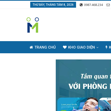
0987.468.234
THỨ BẢY, THÁNG TÁM 8, 2026
TRANG CHỦ
KHO GIAO DIỆN
K