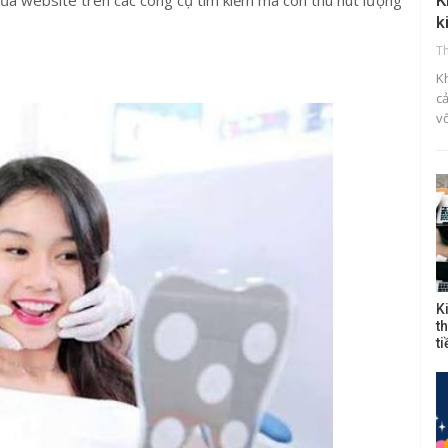
của website trên các công cụ tìm kiếm mà còn thu hút lượng
K
k
T
K
c
v
K
t
t