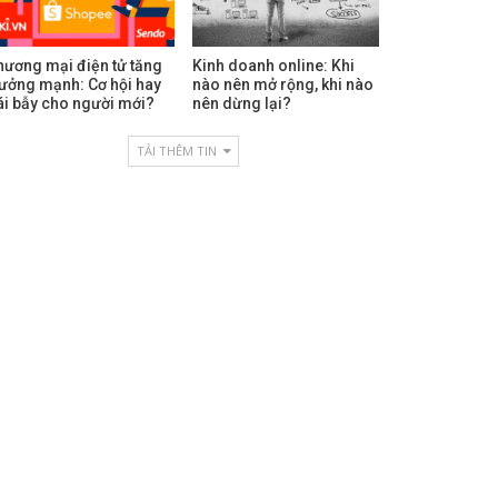
hương mại điện tử tăng
Kinh doanh online: Khi
rưởng mạnh: Cơ hội hay
nào nên mở rộng, khi nào
ái bẫy cho người mới?
nên dừng lại?
TẢI THÊM TIN