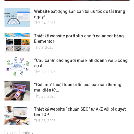
Website bất động sản cần tối ưu tốc độ tải trang
ngay!
Th7 24, 2025
Thiết kế website portfolio cho freelancer bằng
Elementor
Th6 8, 2025
“Cứu cánh” cho người mới kinh doanh với 5 công
cụ AI…
Th5 29, 2025
“Giải mã” thuật toán bí ẩn của các sàn thương
mại điện tử…
Th5 28, 2025
Thiết kế website “chuẩn SEO” từ A-Z với bí quyết
lên TOP…
Th5 26, 2025
PREV
TIẾP