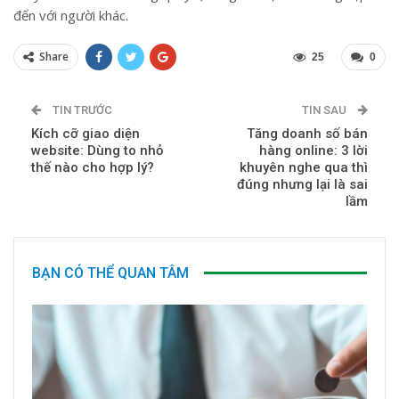
đến với người khác.
Share
25
0
TIN TRƯỚC
TIN SAU
Kích cỡ giao diện
Tăng doanh số bán
website: Dùng to nhỏ
hàng online: 3 lời
thế nào cho hợp lý?
khuyên nghe qua thì
đúng nhưng lại là sai
lầm
BẠN CÓ THỂ QUAN TÂM