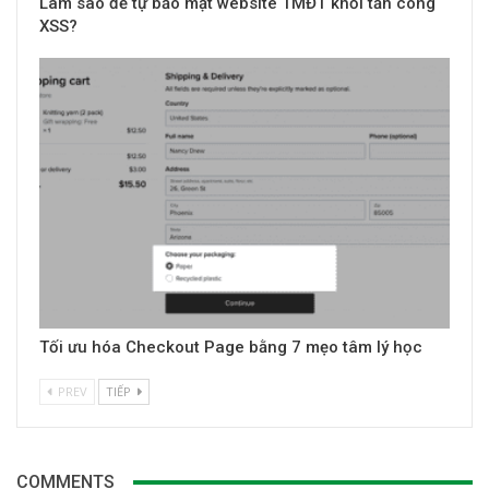
Làm sao để tự bảo mật website TMĐT khỏi tấn công
XSS?
Tối ưu hóa Checkout Page bằng 7 mẹo tâm lý học
PREV
TIẾP
COMMENTS