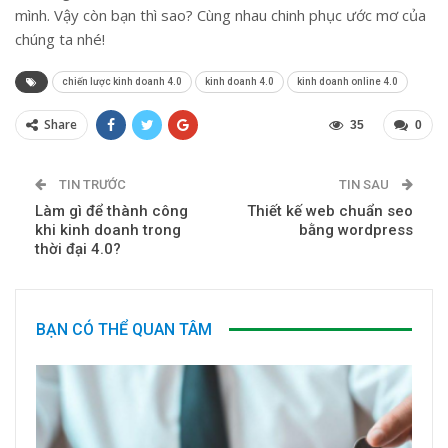
mình. Vậy còn bạn thì sao? Cùng nhau chinh phục ước mơ của
chúng ta nhé!
chiến lược kinh doanh 4.0
kinh doanh 4.0
kinh doanh online 4.0
Share
35
0
TIN TRƯỚC
TIN SAU
Làm gì để thành công
Thiết kế web chuẩn seo
khi kinh doanh trong
bằng wordpress
thời đại 4.0?
BẠN CÓ THỂ QUAN TÂM