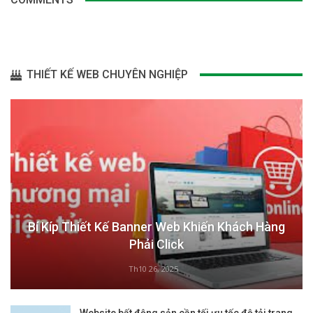
THIẾT KẾ WEB CHUYÊN NGHIỆP
Bí Kíp Thiết Kế Banner Web Khiến Khách Hàng
Phải Click
Th10 26, 2025
Website bất động sản cần tối ưu tốc độ tải trang