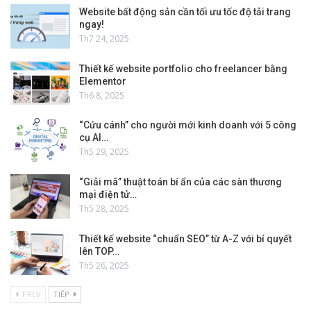
Website bất động sản cần tối ưu tốc độ tải trang
ngay!
Th7 24, 2025
Thiết kế website portfolio cho freelancer bằng
Elementor
Th6 8, 2025
“Cứu cánh” cho người mới kinh doanh với 5 công
cụ AI…
Th5 29, 2025
“Giải mã” thuật toán bí ẩn của các sàn thương
mại điện tử…
Th5 28, 2025
Thiết kế website “chuẩn SEO” từ A-Z với bí quyết
lên TOP…
Th5 26, 2025
PREV
TIẾP