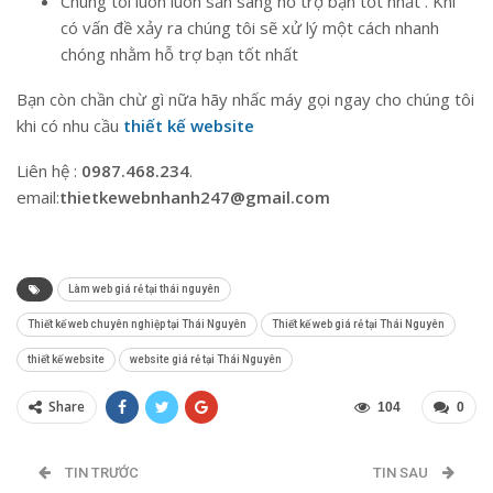
Chúng tôi luôn luôn sẵn sàng hỗ trợ bạn tốt nhất . Khi
có vấn đề xảy ra chúng tôi sẽ xử lý một cách nhanh
chóng nhằm hỗ trợ bạn tốt nhất
Bạn còn chần chừ gì nữa hãy nhấc máy gọi ngay cho chúng tôi
khi có nhu cầu
thiết kế website
Liên hệ :
0987.468.234
.
email:
thietkewebnhanh247@gmail.com
Làm web giá rẻ tại thái nguyên
Thiết kế web chuyên nghiệp tại Thái Nguyên
Thiết kế web giá rẻ tại Thái Nguyên
thiết kế website
website giá rẻ tại Thái Nguyên
Share
104
0
TIN TRƯỚC
TIN SAU