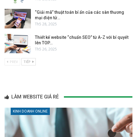
“Giải mã” thuật toán bí ẩn của các sàn thương
mại điện tử…
Th5 28, 2025
Thiết kế website “chuẩn SEO” từ A-Z với bí quyết
lên TOP…
Th5 26, 2025
PREV
TIẾP
LÀM WEBSITE GIÁ RẺ
KINH DOANH ONLINE