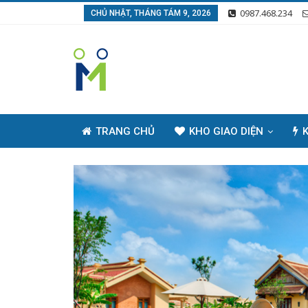
0987.468.234
CHỦ NHẬT, THÁNG TÁM 9, 2026
TRANG CHỦ
KHO GIAO DIỆN
K