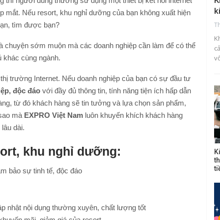
K
g thì người dùng thường sử dụng một thiết bị kết nối internet
k
p mắt. Nếu resort, khu nghỉ dưỡng của bạn không xuất hiện
T
 bạn, tìm được bạn?
K
à chuyện sớm muộn mà các doanh nghiệp cần làm để có thể
c
v
hủ khác cùng ngành.
hị trường Internet. Nếu doanh nghiệp của bạn có sự đầu tư
iệp, độc đáo
với đầy đủ thông tin, tính năng tiện ích hấp dẫn
àng, từ đó khách hàng sẽ tin tưởng và lựa chọn sản phẩm,
ì sao mà
EXPRO Việt Nam
luôn khuyến khích khách hàng
lâu dài.
ort, khu nghỉ dưỡng:
K
t
t
ảm bảo sự tinh tế, độc đáo
cập nhật nội dụng thường xuyên, chất lượng tốt
khuyến mãi, giảm giá của resort