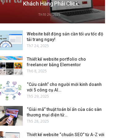
Khách Hàng Phải Click
Th10 26, 2025
Website bất động sản cần tối ưu tốc độ
tải trang ngay!
Th7 24, 2025
Thiết kế website portfolio cho
freelancer bằng Elementor
Th6 8, 2025
“Cứu cánh” cho người mới kinh doanh
với 5 công cụ AI…
Th5 29, 2025
“Giải mã” thuật toán bí ẩn của các sàn
thương mại điện tử…
Th5 28, 2025
Thiết kế website “chuẩn SEO” từ A-Z với