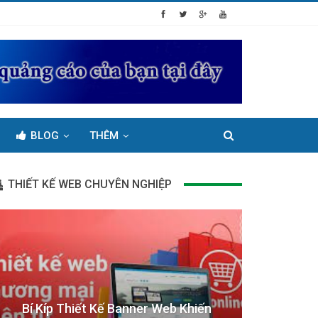
BLOG
THÊM
THIẾT KẾ WEB CHUYÊN NGHIỆP
Bí Kíp Thiết Kế Banner Web Khiến