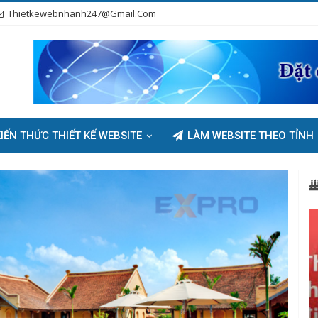
Thietkewebnhanh247@gmail.com
IẾN THỨC THIẾT KẾ WEBSITE
LÀM WEBSITE THEO TỈNH