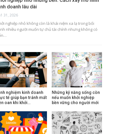
hởi nghiệp nhỏ nhưng bền: Cách xây mô hình
inh doanh lâu dài
h1 31, 2026
hởi nghiệp nhỏ không còn là khái niệm xa lạ trong bối
ảnh nhiều người muốn tự chủ tài chính nhưng không có
ốn…
inh nghiệm kinh doanh
Những kỹ năng sống còn
hực tế giúp bạn tránh mất
nếu muốn khởi nghiệp
iền oan khi khởi…
bền vững cho người mới