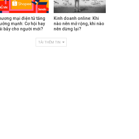
hương mại điện tử tăng
Kinh doanh online: Khi
rưởng mạnh: Cơ hội hay
nào nên mở rộng, khi nào
ái bẫy cho người mới?
nên dừng lại?
TẢI THÊM TIN