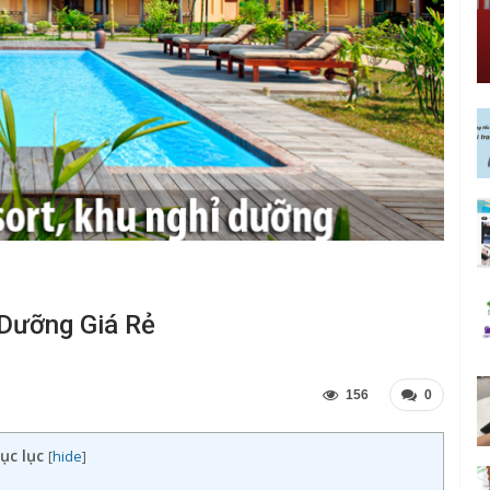
 Dưỡng Giá Rẻ
156
0
ục lục
[
hide
]