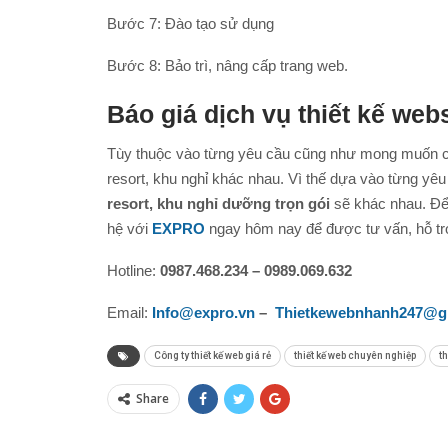
Bước 7: Đào tạo sử dụng
Bước 8: Bảo trì, nâng cấp trang web.
Báo giá dịch vụ thiết kế web
Tùy thuộc vào từng yêu cầu cũng như mong muốn 
resort, khu nghỉ khác nhau. Vì thế dựa vào từng yê
resort, khu nghỉ dưỡng trọn gói
sẽ khác nhau. Để
hệ với
EXPRO
ngay hôm nay để được tư vấn, hỗ trợ
Hotline:
0987.468.234 – 0989.069.632
Email:
Info@expro.vn
–
Thietkewebnhanh247@g
Công ty thiết kế web giá rẻ
thiết kế web chuyên nghiệp
th
Share