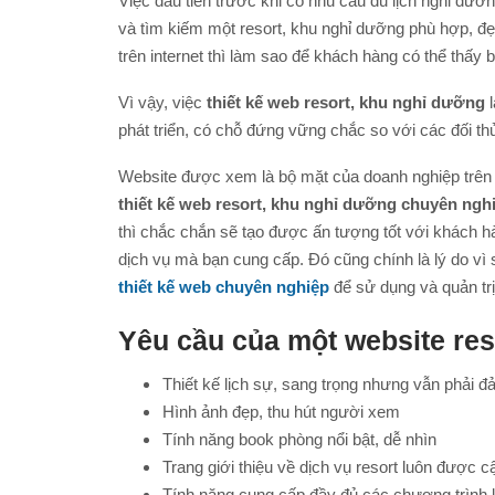
Việc đầu tiên trước khi có nhu cầu du lịch nghỉ dưỡn
và tìm kiếm một resort, khu nghỉ dưỡng phù hợp, đẹ
trên internet thì làm sao để khách hàng có thể thấy
Vì vậy, việc
thiết kế web resort, khu nghỉ dưỡng
l
phát triển, có chỗ đứng vững chắc so với các đối t
Website được xem là bộ mặt của doanh nghiệp trên t
thiết kế web resort, khu nghỉ dưỡng chuyên ngh
thì chắc chắn sẽ tạo được ấn tượng tốt với khách h
dịch vụ mà bạn cung cấp. Đó cũng chính là lý do v
thiết kế web chuyên nghiệp
để sử dụng và quản trị 
Yêu cầu của một website res
Thiết kế lịch sự, sang trọng nhưng vẫn phải đ
Hình ảnh đẹp, thu hút người xem
Tính năng book phòng nổi bật, dễ nhìn
Trang giới thiệu về dịch vụ resort luôn được 
Tính năng cung cấp đầy đủ các chương trình 