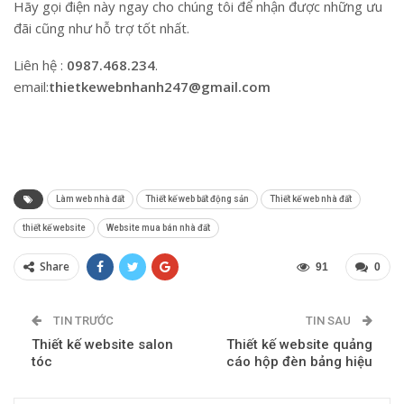
Hãy gọi điện này ngay cho chúng tôi để nhận được những ưu
đãi cũng như hỗ trợ tốt nhất.
Liên hệ :
0987.468.234
.
email:
thietkewebnhanh247@gmail.com
Làm web nhà đất
Thiết kế web bất động sản
Thiết kế web nhà đất
thiết kế website
Website mua bán nhà đất
Share
91
0
TIN TRƯỚC
TIN SAU
Thiết kế website salon
Thiết kế website quảng
tóc
cáo hộp đèn bảng hiệu