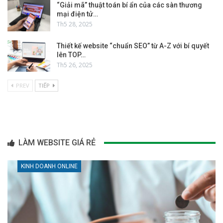
“Giải mã” thuật toán bí ẩn của các sàn thương
mại điện tử…
Th5 28, 2025
Thiết kế website “chuẩn SEO” từ A-Z với bí quyết
lên TOP…
Th5 26, 2025
PREV
TIẾP
LÀM WEBSITE GIÁ RẺ
KINH DOANH ONLINE