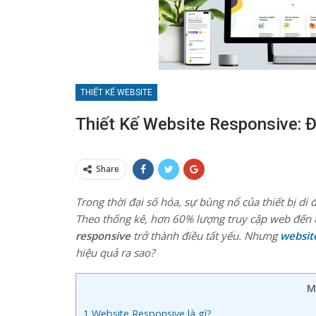
THIẾT KẾ WEBSITE
Thiết Kế Website Responsive:
Share
Trong thời đại số hóa, sự bùng nổ của thiết bị di
Theo thống kê, hơn 60% lượng truy cập web đến từ
responsive
trở thành điều tất yếu. Nhưng
websit
hiệu quả ra sao?
M
1
Website Responsive là gì?