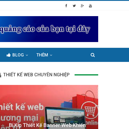
BLOG
THÊM
THIẾT KẾ WEB CHUYÊN NGHIỆP
Bí Kíp Thiết Kế Banner Web Khiến