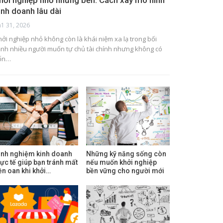
hởi nghiệp nhỏ nhưng bền: Cách xây mô hình
inh doanh lâu dài
h1 31, 2026
hởi nghiệp nhỏ không còn là khái niệm xa lạ trong bối
ảnh nhiều người muốn tự chủ tài chính nhưng không có
ốn…
inh nghiệm kinh doanh
Những kỹ năng sống còn
hực tế giúp bạn tránh mất
nếu muốn khởi nghiệp
iền oan khi khởi…
bền vững cho người mới