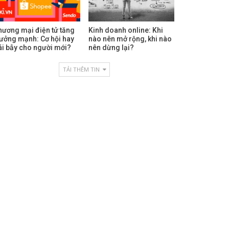
hương mại điện tử tăng
Kinh doanh online: Khi
rưởng mạnh: Cơ hội hay
nào nên mở rộng, khi nào
ái bẫy cho người mới?
nên dừng lại?
TẢI THÊM TIN