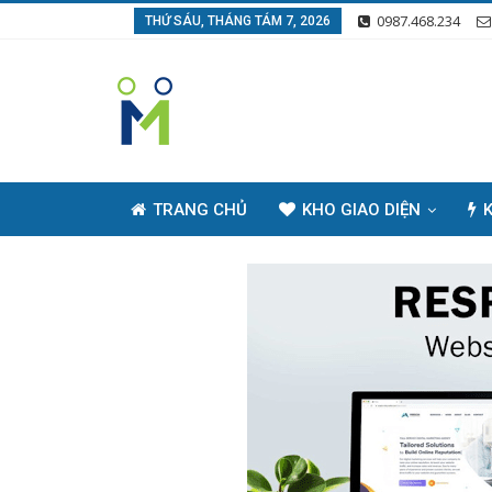
0987.468.234
THỨ SÁU, THÁNG TÁM 7, 2026
TRANG CHỦ
KHO GIAO DIỆN
K