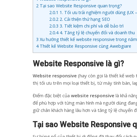
2
Tại sao Website Responsive quan trọng?
2.0.1
1. Tối ưu trải nghiệm người dùng (UX –
2.0.2
2. Cải thiện thứ hạng SEO
2.0.3
3. Tiết kiệm chi phí và dễ bảo trì
2.0.4
4. Tăng tỷ lệ chuyển đổi và doanh thu
3
Xu hướng thiết kế website responsive trong nă
4
Thiết kế Website Responsive cùng Awebgiare
Website Responsive là gì?
Website responsive
(hay còn gọi là thiết kế web
thị tối ưu trên mọi loại thiết bị, từ máy tính bàn,
Điểm đặc biệt của
website responsive
là khả năn
để phù hợp với từng màn hình mà người dùng đang 
giữ chân khách hàng lâu hơn và tăng tỷ lệ chuyển đ
Tại sao Website Responsive q
Sự bùng nổ của thiết bị di động đã thay đổi cách 