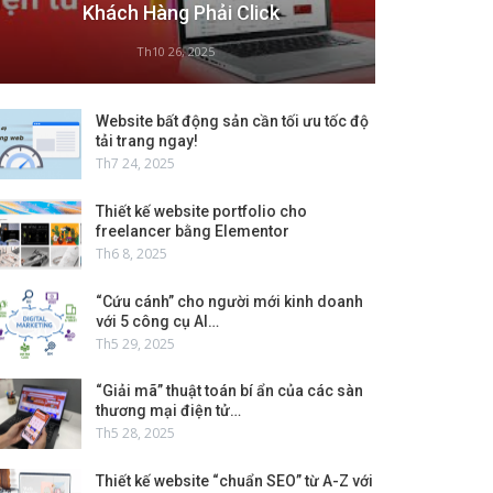
Khách Hàng Phải Click
Th10 26, 2025
Website bất động sản cần tối ưu tốc độ
tải trang ngay!
Th7 24, 2025
Thiết kế website portfolio cho
freelancer bằng Elementor
Th6 8, 2025
“Cứu cánh” cho người mới kinh doanh
với 5 công cụ AI…
Th5 29, 2025
“Giải mã” thuật toán bí ẩn của các sàn
thương mại điện tử…
Th5 28, 2025
Thiết kế website “chuẩn SEO” từ A-Z với