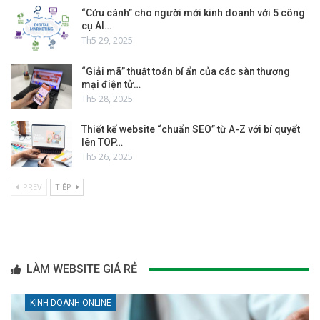
“Cứu cánh” cho người mới kinh doanh với 5 công
cụ AI…
Th5 29, 2025
“Giải mã” thuật toán bí ẩn của các sàn thương
mại điện tử…
Th5 28, 2025
Thiết kế website “chuẩn SEO” từ A-Z với bí quyết
lên TOP…
Th5 26, 2025
PREV
TIẾP
LÀM WEBSITE GIÁ RẺ
KINH DOANH ONLINE