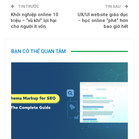
TIN TRƯỚC
TIN SAU
Khởi nghiệp online 10
UX/UI website giáo dục
triệu – “vũ khí” lợi hại
– học online “phê” hơn
cho người ít vốn
bao giờ hết
BẠN CÓ THỂ QUAN TÂM