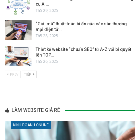
cụ AI…
Th5 29, 2025
“Giải mã” thuật toán bí ẩn của các sàn thương
mại điện tử…
Th5 28, 2025
Thiết kế website “chuẩn SEO” từ A-Z với bí quyết
lên TOP…
Th5 26, 2025
PREV
TIẾP
LÀM WEBSITE GIÁ RẺ
KINH DOANH ONLINE