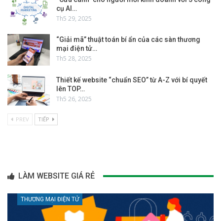
cụ AI…
Th5 29, 2025
“Giải mã” thuật toán bí ẩn của các sàn thương
mại điện tử…
Th5 28, 2025
Thiết kế website “chuẩn SEO” từ A-Z với bí quyết
lên TOP…
Th5 26, 2025
PREV
TIẾP
LÀM WEBSITE GIÁ RẺ
THƯƠNG MẠI ĐIỆN TỬ