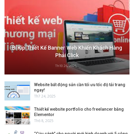
Bí Kíp Thiết Kế Banner Web Khiến Khách Hàng
Phải Click
Th10 26, 2025
Website bất động sản cần tối ưu tốc độ tải trang
ngay!
Th7 24, 2025
Thiết kế website portfolio cho freelancer bằng
Elementor
Th6 8, 2025
“Cứu cánh” cho người mới kinh doanh với 5 công