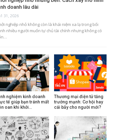
hởi nghiệp nhỏ nhưng bền: Cách xây mô hình
inh doanh lâu dài
h1 31, 2026
hởi nghiệp nhỏ không còn là khái niệm xa lạ trong bối
ảnh nhiều người muốn tự chủ tài chính nhưng không có
ốn…
inh nghiệm kinh doanh
Thương mại điện tử tăng
hực tế giúp bạn tránh mất
trưởng mạnh: Cơ hội hay
iền oan khi khởi…
cái bẫy cho người mới?