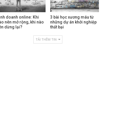
inh doanh online: Khi
3 bài học xương máu từ
ào nên mở rộng, khi nào
những dự án khởi nghiệp
ên dừng lại?
thất bại
TẢI THÊM TIN