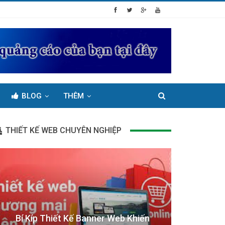
BLOG
THÊM
THIẾT KẾ WEB CHUYÊN NGHIỆP
Bí Kíp Thiết Kế Banner Web Khiến