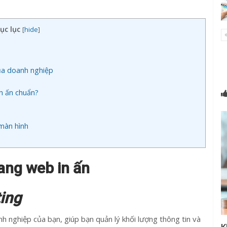
ục lục
[
hide
]
của doanh nghiệp
n ấn chuẩn?
 màn hình
trang web in ấn
ing
 nghiệp của bạn, giúp bạn quản lý khối lượng thông tin và