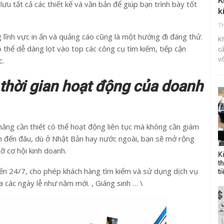
K
ưu tất cả các thiết kế và văn bản để giúp bạn trình bày tốt
k
T
 lĩnh vực in ấn và quảng cáo cũng là một hướng đi đáng thử.
K
 thể dễ dàng lọt vào top các công cụ tìm kiếm, tiếp cận
c
v
c.
 thời gian hoạt động của doanh
năng cần thiết có thể hoạt động liên tục mà không cần giám
ệm đến đâu, dù ở Nhật Bản hay nước ngoài, bạn sẽ mở rộng
ỡ cơ hội kinh doanh.
K
t
ến 24/7, cho phép khách hàng tìm kiếm và sử dụng dịch vụ
t
 các ngày lễ như năm mới. , Giáng sinh … \