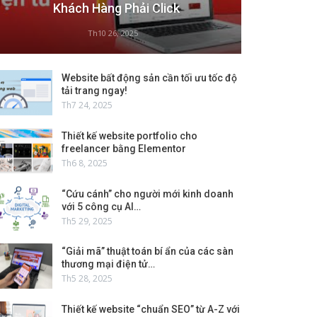
Khách Hàng Phải Click
Th10 26, 2025
Website bất động sản cần tối ưu tốc độ
tải trang ngay!
Th7 24, 2025
Thiết kế website portfolio cho
freelancer bằng Elementor
Th6 8, 2025
“Cứu cánh” cho người mới kinh doanh
với 5 công cụ AI…
Th5 29, 2025
“Giải mã” thuật toán bí ẩn của các sàn
thương mại điện tử…
Th5 28, 2025
Thiết kế website “chuẩn SEO” từ A-Z với