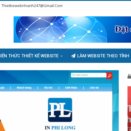
Thietkewebnhanh247@gmail.com
IẾN THỨC THIẾT KẾ WEBSITE
LÀM WEBSITE THEO TỈNH