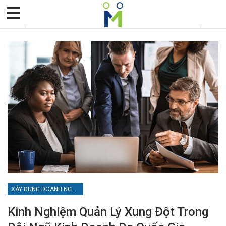
XÂY DỰNG DOANH NGHIỆP
Kinh Nghiệm Quản Lý Xung Đột Trong