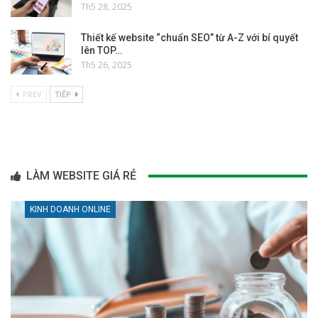
Th5 28, 2025
Thiết kế website “chuẩn SEO” từ A-Z với bí quyết
lên TOP…
Th5 26, 2025
PREV
TIẾP
LÀM WEBSITE GIÁ RẺ
KINH DOANH ONLINE