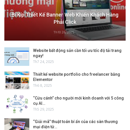
Bí Kíp Thiết Kế Banner Web Khiến Khách Hàng
Phải Click
Th10 26, 2025
Website bất động sản cần tối ưu tốc độ tải trang
ngay!
Th7 24, 2025
Thiết kế website portfolio cho freelancer bằng
Elementor
Th6 8, 2025
“Cứu cánh” cho người mới kinh doanh với 5 công
cụ AI…
Th5 29, 2025
“Giải mã” thuật toán bí ẩn của các sàn thương
mại điện tử…