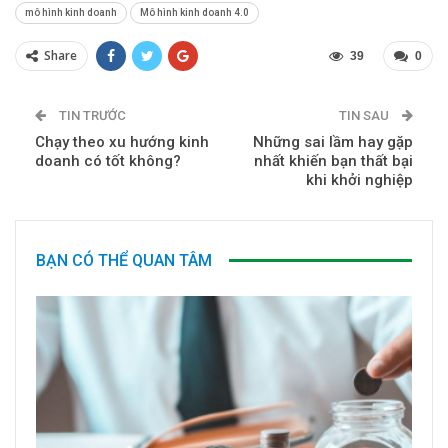
mô hình kinh doanh
Mô hình kinh doanh 4.0
Share
39
0
TIN TRƯỚC
TIN SAU
Chạy theo xu hướng kinh
Những sai lầm hay gặp
doanh có tốt không?
nhất khiến bạn thất bại
khi khởi nghiệp
BẠN CÓ THỂ QUAN TÂM