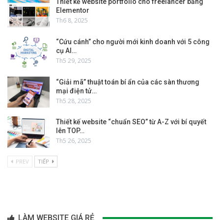
Thiết kế website portfolio cho freelancer bằng
Elementor
Th6 8, 2025
“Cứu cánh” cho người mới kinh doanh với 5 công
cụ AI…
Th5 29, 2025
“Giải mã” thuật toán bí ẩn của các sàn thương
mại điện tử…
Th5 28, 2025
Thiết kế website “chuẩn SEO” từ A-Z với bí quyết
lên TOP…
Th5 26, 2025
PREV
TIẾP
LÀM WEBSITE GIÁ RẺ