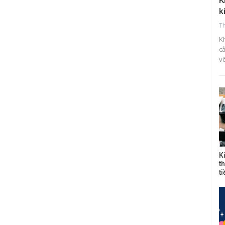
K
k
T
K
c
v
K
t
t