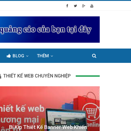
BLOG
THÊM
THIẾT KẾ WEB CHUYÊN NGHIỆP
Bí Kíp Thiết Kế Banner Web Khiến