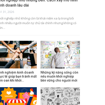
hởi nghiệp nhỏ nhưng bền: Cách xây mô hình
inh doanh lâu dài
h1 31, 2026
hởi nghiệp nhỏ không còn là khái niệm xa lạ trong bối
ảnh nhiều người muốn tự chủ tài chính nhưng không có
ốn…
inh nghiệm kinh doanh
Những kỹ năng sống còn
hực tế giúp bạn tránh mất
nếu muốn khởi nghiệp
iền oan khi khởi…
bền vững cho người mới