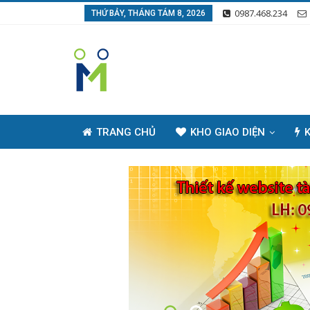
0987.468.234
THỨ BẢY, THÁNG TÁM 8, 2026
TRANG CHỦ
KHO GIAO DIỆN
K