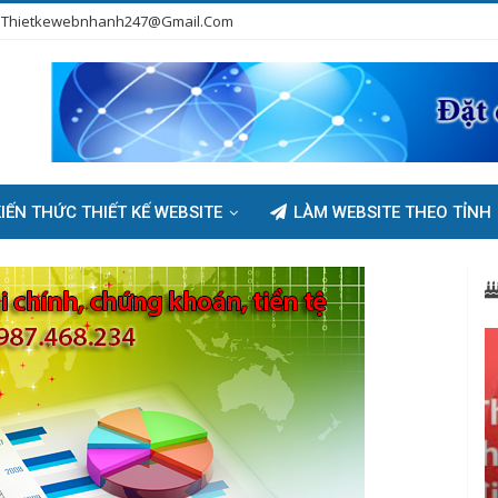
Thietkewebnhanh247@gmail.com
IẾN THỨC THIẾT KẾ WEBSITE
LÀM WEBSITE THEO TỈNH