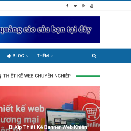
BLOG
THÊM
THIẾT KẾ WEB CHUYÊN NGHIỆP
Bí Kíp Thiết Kế Banner Web Khiến