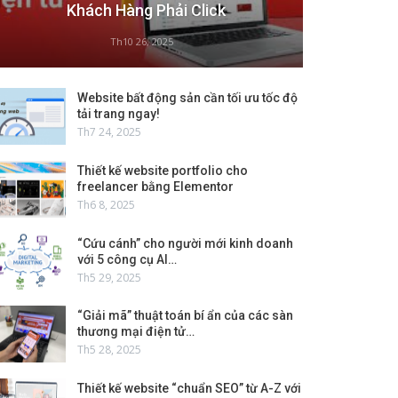
Khách Hàng Phải Click
Th10 26, 2025
Website bất động sản cần tối ưu tốc độ
tải trang ngay!
Th7 24, 2025
Thiết kế website portfolio cho
freelancer bằng Elementor
Th6 8, 2025
“Cứu cánh” cho người mới kinh doanh
với 5 công cụ AI…
Th5 29, 2025
“Giải mã” thuật toán bí ẩn của các sàn
thương mại điện tử…
Th5 28, 2025
Thiết kế website “chuẩn SEO” từ A-Z với