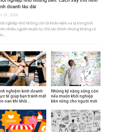
hởi nghiệp nhỏ nhưng bền: Cách xây mô hình
inh doanh lâu dài
h1 31, 2026
hởi nghiệp nhỏ không còn là khái niệm xa lạ trong bối
ảnh nhiều người muốn tự chủ tài chính nhưng không có
ốn…
inh nghiệm kinh doanh
Những kỹ năng sống còn
hực tế giúp bạn tránh mất
nếu muốn khởi nghiệp
iền oan khi khởi…
bền vững cho người mới