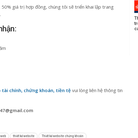
 50% giá trị hợp đồng, chúng tôi sẽ triển khai lập trang
.
T
t
nhận:
c
năm
 tài chính, chứng khoán, tiền tệ
vui lòng liên hệ thông tin
247@gmail.com
ế web
thiết kế website
Thiết kế website chứng khoán