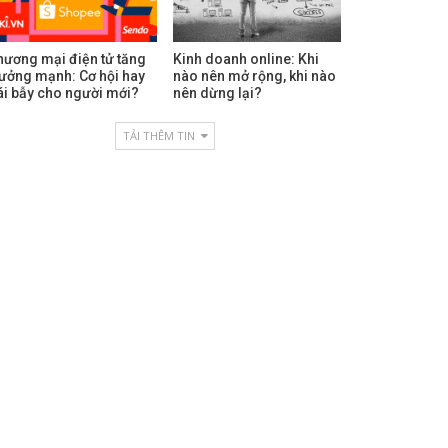
hương mại điện tử tăng
Kinh doanh online: Khi
rưởng mạnh: Cơ hội hay
nào nên mở rộng, khi nào
ái bẫy cho người mới?
nên dừng lại?
TẢI THÊM TIN