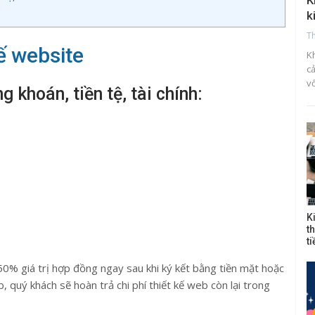
K
k
T
kế website
K
c
v
g khoán, tiền tệ, tài chính:
K
t
t
50% giá trị hợp đồng ngay sau khi ký kết bằng tiền mặt hoặc
, quý khách sẽ hoàn trả chi phí thiết kế web còn lại trong