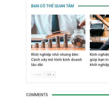
BẠN CÓ THỂ QUAN TÂM
Khởi nghiệp nhỏ nhưng bền:
Kinh nghiệ
Cách xây mô hình kinh doanh
giúp bạn tr
lâu dài
khởi nghiệ
PREV
TIẾP
COMMENTS