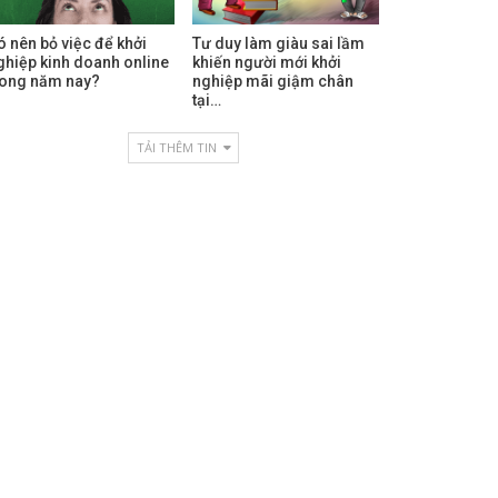
ó nên bỏ việc để khởi
Tư duy làm giàu sai lầm
ghiệp kinh doanh online
khiến người mới khởi
rong năm nay?
nghiệp mãi giậm chân
tại…
TẢI THÊM TIN