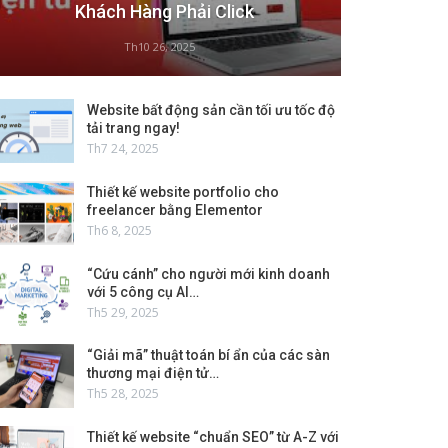
Khách Hàng Phải Click
Th10 26, 2025
Website bất động sản cần tối ưu tốc độ
tải trang ngay!
Th7 24, 2025
Thiết kế website portfolio cho
freelancer bằng Elementor
Th6 8, 2025
“Cứu cánh” cho người mới kinh doanh
với 5 công cụ AI…
Th5 29, 2025
“Giải mã” thuật toán bí ẩn của các sàn
thương mại điện tử…
Th5 28, 2025
Thiết kế website “chuẩn SEO” từ A-Z với