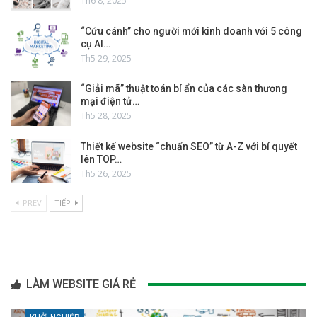
Th6 8, 2025
“Cứu cánh” cho người mới kinh doanh với 5 công
cụ AI…
Th5 29, 2025
“Giải mã” thuật toán bí ẩn của các sàn thương
mại điện tử…
Th5 28, 2025
Thiết kế website “chuẩn SEO” từ A-Z với bí quyết
lên TOP…
Th5 26, 2025
PREV
TIẾP
LÀM WEBSITE GIÁ RẺ